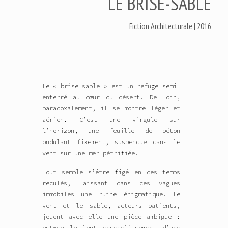
LE BRISE-SABLE
Fiction Architecturale | 2016
Le « brise-sable » est un refuge semi-
enterré au cœur du désert. De loin,
paradoxalement, il se montre léger et
aérien. C’est une virgule sur
l’horizon, une feuille de béton
ondulant fixement, suspendue dans le
vent sur une mer pétrifiée.
Tout semble s’être figé en des temps
reculés, laissant dans ces vagues
immobiles une ruine énigmatique. Le
vent et le sable, acteurs patients,
jouent avec elle une pièce ambiguë :
est-ce le lent ensevelissement d’une