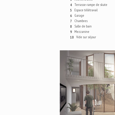
Terrasse-rampe de skate
4
Espace télétravail
5
Garage
6
Chambres
7
Salle de bain
8
Mezzanine
9
Vide sur séjour
10