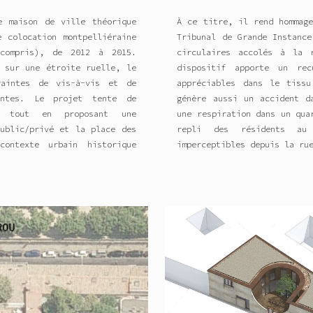
e maison de ville théorique
À ce titre, il rend hommage
e colocation montpelliéraine
Tribunal de Grande Instance
 compris), de 2012 à 2015.
circulaires accolés à la 
d sur une étroite ruelle, le
dispositif apporte un re
raintes de vis-à-vis et de
appréciables dans le tissu
antes. Le projet tente de
génère aussi un accident d
es tout en proposant une
une respiration dans un qua
public/privé et la place des
repli des résidents au
contexte urbain historique
imperceptibles depuis la ru