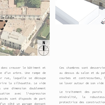
 donc creuser le bâtiment et
Ces chambres sont desservie
ée d’un arbre. Une rampe de
au dessus du salon et du pa
ur rue, laquelle se découpe
courbes et contrecourbes, 
crire la silhouette. Le vide
se lover autour de son vide
s une dimension doublement
Le traitement des parois 
uation avec l‘expression
minéralité, la robuste
 accès sont disposés de part
protectrice des constructio
d’un côté un garage donnant