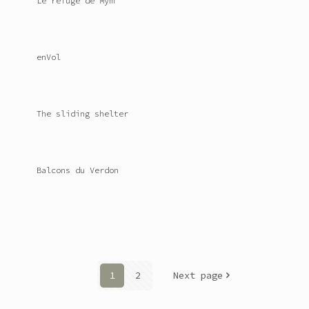
Le refuge de Mym
enVol
The sliding shelter
Balcons du Verdon
1
2
Next page